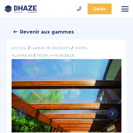
Devis
Revenir aux gammes
ACCUEIL
/
GAMME DE PRODUITS
/
PROFIL
ALUMINIUM
/
PROFIL H MONOBLOC