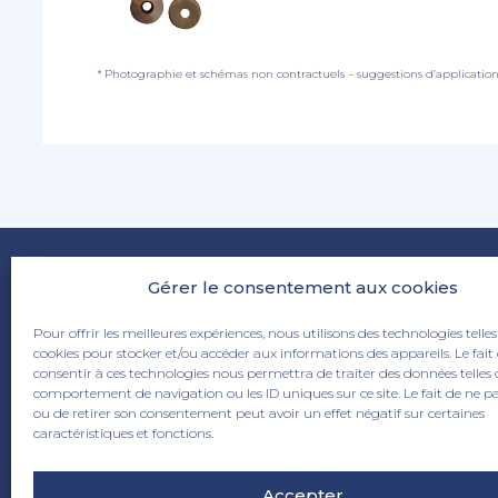
* Photographie et schémas non contractuels – suggestions d’applicatio
Gérer le consentement aux cookies
Pour offrir les meilleures expériences, nous utilisons des technologies telles
cookies pour stocker et/ou accéder aux informations des appareils. Le fait
consentir à ces technologies nous permettra de traiter des données telles 
comportement de navigation ou les ID uniques sur ce site. Le fait de ne p
ou de retirer son consentement peut avoir un effet négatif sur certaines
6 rue de la Papinerie 59115 Leers
caractéristiques et fonctions.
03 20 70 83 90
info@dhaze.com
Accepter