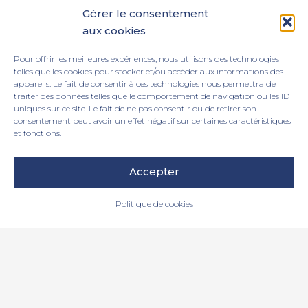
Gérer le consentement
aux cookies
Alors, comme eux, n’hésitez pas à faire confiance à
l’expertise de Dhaze !
Pour offrir les meilleures expériences, nous utilisons des technologies
telles que les cookies pour stocker et/ou accéder aux informations des
appareils. Le fait de consentir à ces technologies nous permettra de
Nous contacter
traiter des données telles que le comportement de navigation ou les ID
uniques sur ce site. Le fait de ne pas consentir ou de retirer son
consentement peut avoir un effet négatif sur certaines caractéristiques
et fonctions.
Accepter
Politique de cookies
6 rue de la Papinerie 59115 Leers
03 20 70 83 90
info@dhaze.com