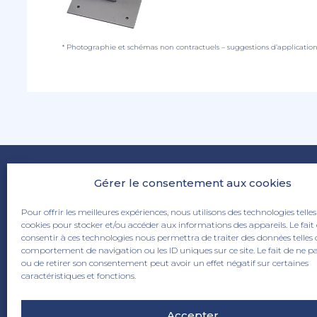
* Photographie et schémas non contractuels – suggestions d’applicatio
Gérer le consentement aux cookies
Pour offrir les meilleures expériences, nous utilisons des technologies telles
cookies pour stocker et/ou accéder aux informations des appareils. Le fait
consentir à ces technologies nous permettra de traiter des données telles 
comportement de navigation ou les ID uniques sur ce site. Le fait de ne p
ou de retirer son consentement peut avoir un effet négatif sur certaines
6 rue de la Papinerie 59115 Leers
caractéristiques et fonctions.
03 20 70 83 90
info@dhaze.com
Accepter