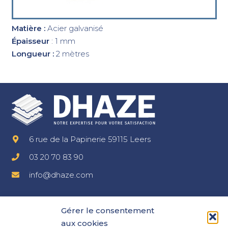
Matière :
Acier galvanisé
Épaisseur
: 1 mm
Longueur :
2 mètres
6 rue de la Papinerie 59115 Leers
03 20 70 83 90
info@dhaze.com
Mentions légales
Gérer le consentement
CGV
aux cookies