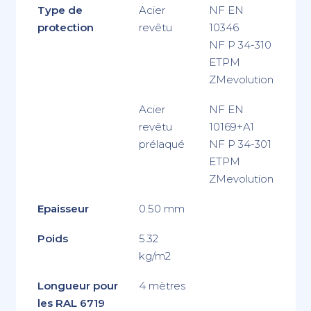
Type de
Acier
NF EN
protection
revêtu
10346
NF P 34-310
ETPM
ZMevolution
Acier
NF EN
revêtu
10169+A1
prélaqué
NF P 34-301
ETPM
ZMevolution
Epaisseur
0.50 mm
Poids
5.32
kg/m2
Longueur pour
4 mètres
les RAL 6719