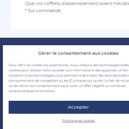
Que vos coffrets d’asservissement soient mécaniq
* Sur commande
Gérer le consentement aux cookies
Pour offrir les meilleures expériences, nous utilisons des technologies telles
cookies pour stocker et/ou accéder aux informations des appareils. Le fait
consentir à ces technologies nous permettra de traiter des données telles 
comportement de navigation ou les ID uniques sur ce site. Le fait de ne p
ou de retirer son consentement peut avoir un effet négatif sur certaines
6 rue de la Papinerie 59115 Leers
caractéristiques et fonctions.
03 20 70 83 90
info@dhaze.com
Accepter
Politique de cookies