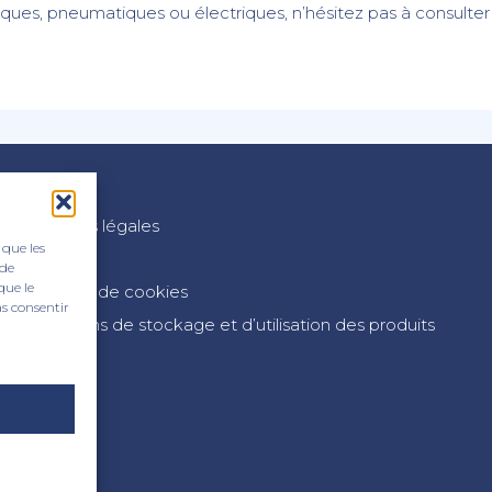
ues, pneumatiques ou électriques, n’hésitez pas à consulter 
Mentions légales
 que les
CGV
 de
que le
Politique de cookies
as consentir
Conditions de stockage et d’utilisation des produits