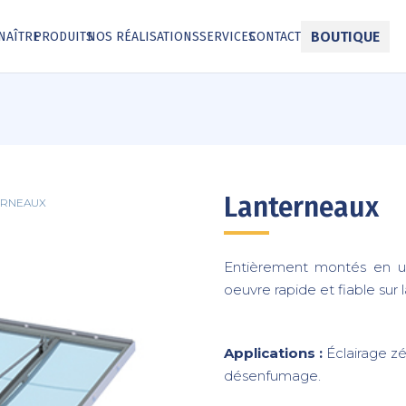
BOUTIQUE
NAÎTRE
PRODUITS
NOS RÉALISATIONS
SERVICES
CONTACT
Lanterneaux
ERNEAUX
Entièrement montés en us
oeuvre rapide et fiable sur l
Applications :
Éclairage zé
désenfumage.