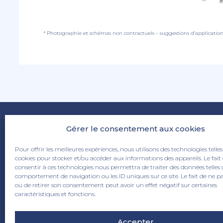
* Photographie et schémas non contractuels – suggestions d’applicatio
Gérer le consentement aux cookies
Pour offrir les meilleures expériences, nous utilisons des technologies telles
cookies pour stocker et/ou accéder aux informations des appareils. Le fait
consentir à ces technologies nous permettra de traiter des données telles 
comportement de navigation ou les ID uniques sur ce site. Le fait de ne p
ou de retirer son consentement peut avoir un effet négatif sur certaines
6 rue de la Papinerie 59115 Leers
caractéristiques et fonctions.
03 20 70 83 90
info@dhaze.com
Accepter